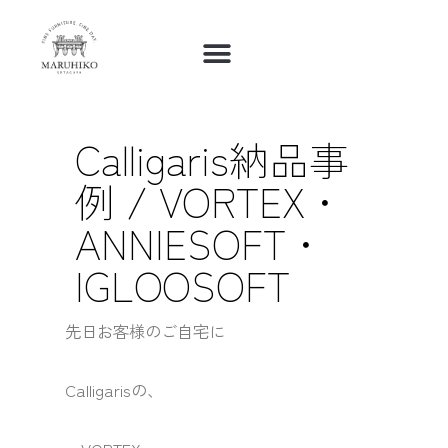
内
容
を
ス
キ
Calligaris納品事
ッ
例 / VORTEX・
プ
ANNIESOFT・
IGLOOSOFT
先日お客様のご自宅に
Calligarisの、