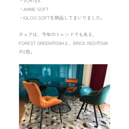
・VORTEX
・ANNIE SOFT
・IGLOO SOFTを納品してまいりました。
チェアは、今年のトレンドでもある、
FOREST GREENのS0Hと、BRICK REDのS0K
の2色。