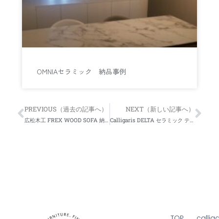
OMNIAセラミック 納品事例
PREVIOUS（過去の記事へ）
NEXT（新しい記事へ）
Prev
Nex
広松木工 FREX WOOD SOFA 納品事例
Calligaris DELTA セラミック テーブル 納品事例
TOP
calliga