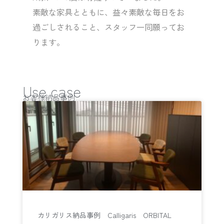
素敵な家具とともに、益々素敵な毎日をお
過ごしされること、スタッフ一同願ってお
ります。
Use case
お客様納品事例
カリガリス納品事例 Calligaris ORBITAL