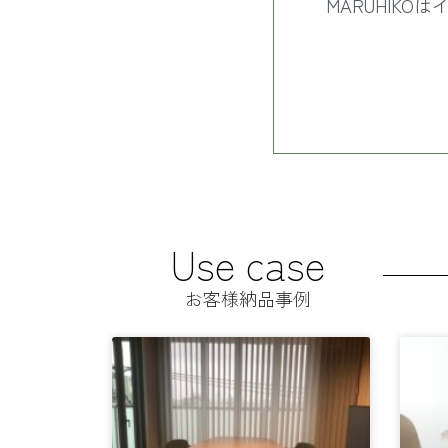
MARUHIK
Use case
お客様納品事例