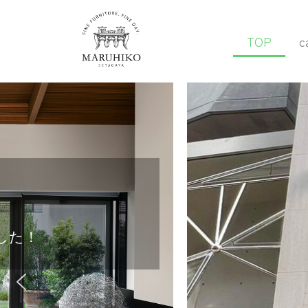
内
容
TOP
c
を
ス
キ
ッ
プ
した！