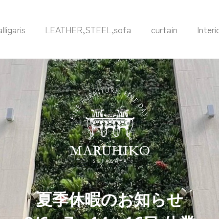
alligaris
LEATHER,STEEL,sofa
curtain
Inter
夏季休暇のお知らせ