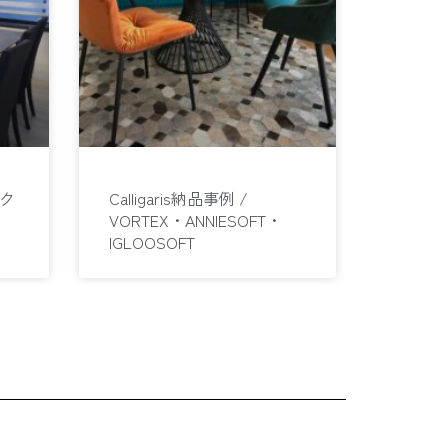
ック
Calligaris納品事例 /
VORTEX・ANNIESOFT・
IGLOOSOFT