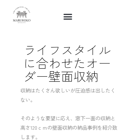
内
容
を
ス
キ
ライフスタイル
ッ
に合わせたオー
プ
ダー壁面収納
収納はたくさん欲しいが圧迫感は出したく
ない。
そのような要望に応え、窓下一面の収納と
高さ120ｃｍの壁面収納の納品事例を紹介致
します。