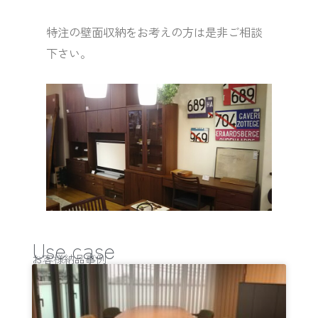
特注の壁面収納をお考えの方は是非ご相談
下さい。
Use case
お客様納品事例