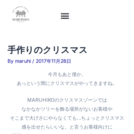
内
投
容
稿
を
ナ
ス
ビ
キ
ゲ
手作りのクリスマス
ッ
ー
プ
シ
By
maruhi
/
2017年11月28日
ョ
今月もあと僅か。
ン
あっという間にクリスマスがやってきますね。
MARUHIKOのクリスマスゾーンでは
なかなかツリーを飾る場所がないお客様や
そこまで大げさにやらなくても…ちょっとクリスマス
感を出せたらいいな。と言うお客様向けに