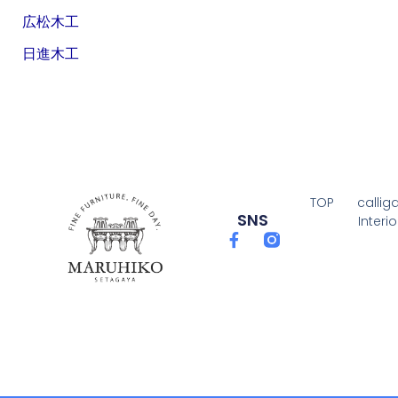
広松木工
日進木工
TOP
calliga
SNS
Interi
F
a
c
e
b
o
o
k
-
f